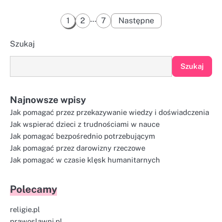
Stronicowanie
…
1
2
7
Następne
wpisów
Szukaj
Szukaj
Najnowsze wpisy
Jak pomagać przez przekazywanie wiedzy i doświadczenia
Jak wspierać dzieci z trudnościami w nauce
Jak pomagać bezpośrednio potrzebującym
Jak pomagać przez darowizny rzeczowe
Jak pomagać w czasie klęsk humanitarnych
Polecamy
religie.pl
prawoslawni.pl