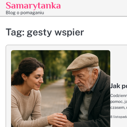
Samarytanka
Skip
to
Blog o pomaganiu
content
Tag:
gesty wspier
Jak p
Codzienn
pomoc, ja
czasem, 
8 listopad