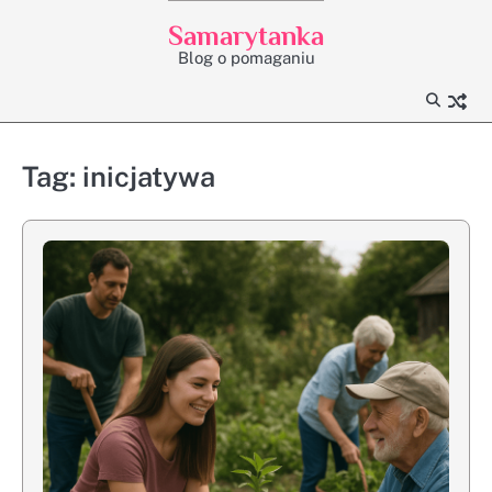
Skip
Samarytanka
to
Blog o pomaganiu
content
Tag:
inicjatywa