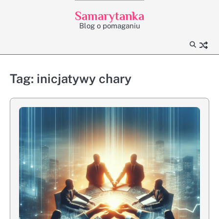
Skip
Samarytanka
to
Blog o pomaganiu
content
Tag:
inicjatywy chary