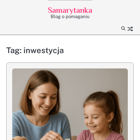
Skip
Samarytanka
to
Blog o pomaganiu
content
Tag:
inwestycja