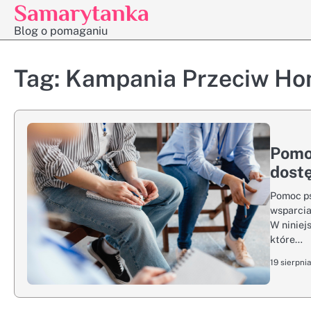
Samarytanka
Skip
to
Blog o pomaganiu
content
Tag:
Kampania Przeciw Ho
Pomo
dostę
Pomoc ps
wsparcia
W niniej
które…
19 sierpni