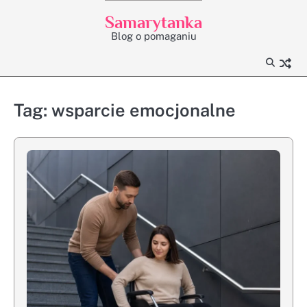
Skip
Samarytanka
to
Blog o pomaganiu
content
Tag:
wsparcie emocjonalne