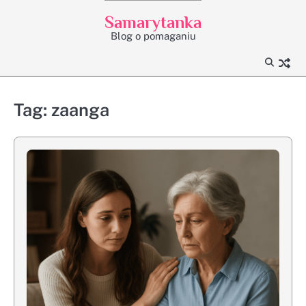
Skip
Samarytanka
to
Blog o pomaganiu
content
Tag:
zaanga