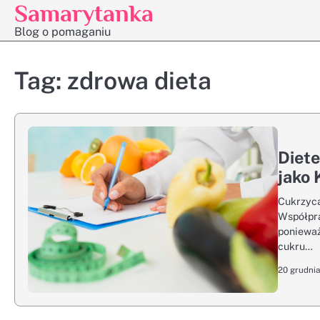
Samarytanka
Skip
to
Blog o pomaganiu
content
Tag:
zdrowa dieta
Diete
jako 
Cukrzyca
Współpra
ponieważ
cukru…
20 grudnia