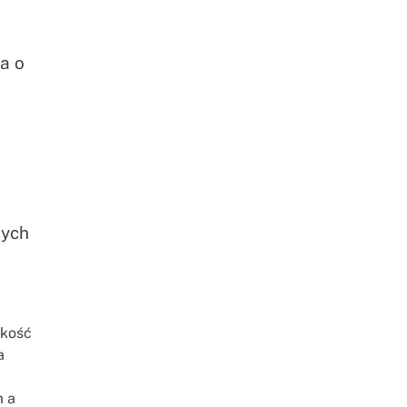
a o
nych
akość
a
m a