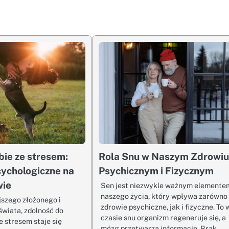
bie ze stresem:
Rola Snu w Naszym Zdrowi
sychologiczne na
Psychicznym i Fizycznym
wie
Sen jest niezwykle ważnym elemente
naszego życia, który wpływa zarówno
jszego złożonego i
zdrowie psychiczne, jak i fizyczne. To 
wiata, zdolność do
czasie snu organizm regeneruje się, a
e stresem staje się
mózg przetwarza informacje. Brak