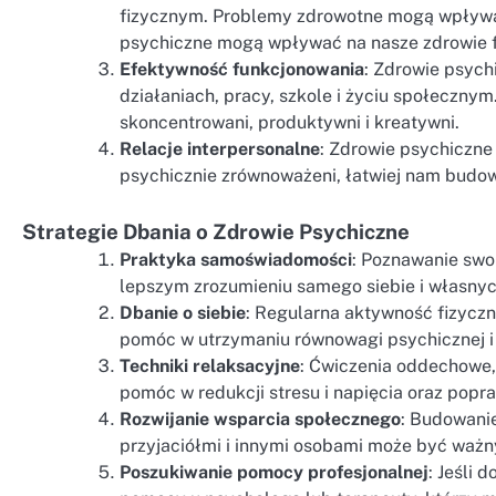
fizycznym. Problemy zdrowotne mogą wpływa
psychiczne mogą wpływać na nasze zdrowie f
Efektywność funkcjonowania
: Zdrowie psyc
działaniach, pracy, szkole i życiu społecznym
skoncentrowani, produktywni i kreatywni.
Relacje interpersonalne
: Zdrowie psychiczne
psychicznie zrównoważeni, łatwiej nam budowa
Strategie Dbania o Zdrowie Psychiczne
Praktyka samoświadomości
: Poznawanie swoi
lepszym zrozumieniu samego siebie i własnyc
Dbanie o siebie
: Regularna aktywność fizyczn
pomóc w utrzymaniu równowagi psychicznej i 
Techniki relaksacyjne
: Ćwiczenia oddechowe,
pomóc w redukcji stresu i napięcia oraz pop
Rozwijanie wsparcia społecznego
: Budowanie
przyjaciółmi i innymi osobami może być waż
Poszukiwanie pomocy profesjonalnej
: Jeśli 