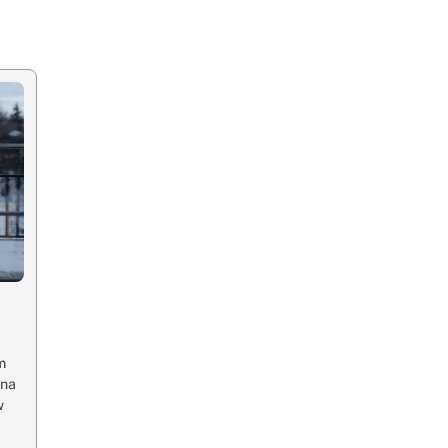
u
m
 na
w