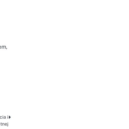
em,
e
ia i
tnej