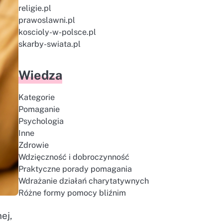
religie.pl
prawoslawni.pl
koscioly-w-polsce.pl
skarby-swiata.pl
Wiedza
Kategorie
Pomaganie
Psychologia
Inne
Zdrowie
Wdzięczność i dobroczynność
Praktyczne porady pomagania
Wdrażanie działań charytatywnych
Różne formy pomocy bliźnim
ej,