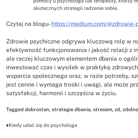
pomocy u psychologa lub terapeuty, którzy 
skutecznych strategii radzenia sobie.
Czytaj na blogu-
https://medium.com/@zdrowie-
Zdrowie psychiczne odgrywa kluczową rolę w n
efektywność funkcjonowania i jakość relacji z i
ale raczej kluczowym elementem dbania o ogólny
inwestować czas i wysiłek w praktykę zdrowych 
wsparcia społecznego oraz, w razie potrzeby, s
jest cenne i wymaga troski i uwagi, ale może p
satysfakcji, harmonii i szczęścia w życiu.
Tagged
dobrostan
,
strategie dbania
,
stresem
,
zd
,
zdolno
Kiedy udać się do psychologa
Nawigacja