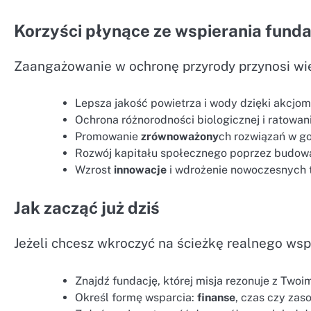
Korzyści płynące ze wspierania funda
Zaangażowanie w ochronę przyrody przynosi wi
Lepsza jakość powietrza i wody dzięki akcjo
Ochrona różnorodności biologicznej i ratowa
Promowanie
zrównoważony
ch rozwiązań w g
Rozwój kapitału społecznego poprzez budowan
Wzrost
innowacje
i wdrożenie nowoczesnych t
Jak zacząć już dziś
Jeżeli chcesz wkroczyć na ścieżkę realnego wspa
Znajdź fundację, której misja rezonuje z Twoi
Określ formę wsparcia:
finanse
, czas czy zas