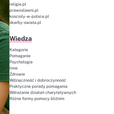
religie.pl
prawoslawni.pl
koscioly-w-polsce.pl
skarby-swiata.pl
Wiedza
Kategorie
Pomaganie
Psychologia
Inne
Zdrowie
Wdzięczność i dobroczynność
Praktyczne porady pomagania
Wdrażanie działań charytatywnych
Różne formy pomocy bliźnim