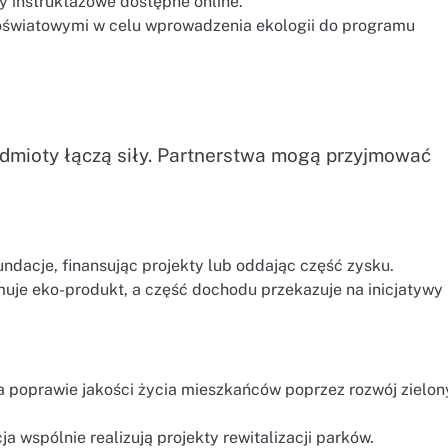
my instruktażowe dostępne online.
 oświatowymi w celu wprowadzenia ekologii do programu
odmioty łączą siły. Partnerstwa mogą przyjmować
ndacje, finansując projekty lub oddając część zysku.
uje eko-produkt, a część dochodu przekazuje na inicjatywy
na poprawie jakości życia mieszkańców poprzez rozwój zielo
a wspólnie realizują projekty rewitalizacji parków.