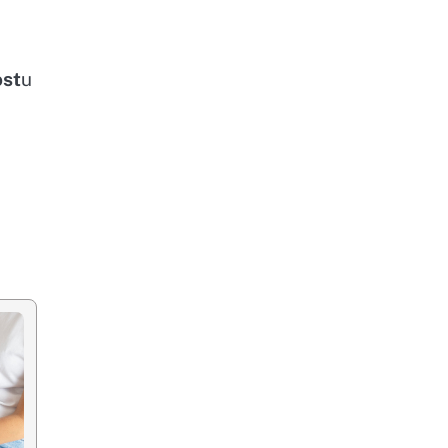
ost
u