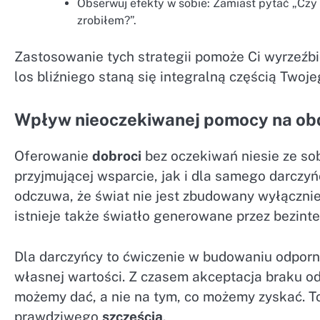
Obserwuj efekty w sobie: Zamiast pytać „Czy m
zrobiłem?”.
Zastosowanie tych strategii pomoże Ci wyrzeźb
los bliźniego staną się integralną częścią Twoje
Wpływ nieoczekiwanej pomocy na ob
Oferowanie
dobroci
bez oczekiwań niesie ze s
przyjmującej wsparcie, jak i dla samego darcz
odczuwa, że świat nie jest zbudowany wyłącznie
istnieje także światło generowane przez bezint
Dla darczyńcy to ćwiczenie w budowaniu odporn
własnej wartości. Z czasem akceptacja braku od
możemy dać, a nie na tym, co możemy zyskać. To
prawdziwego
szczęścia
.