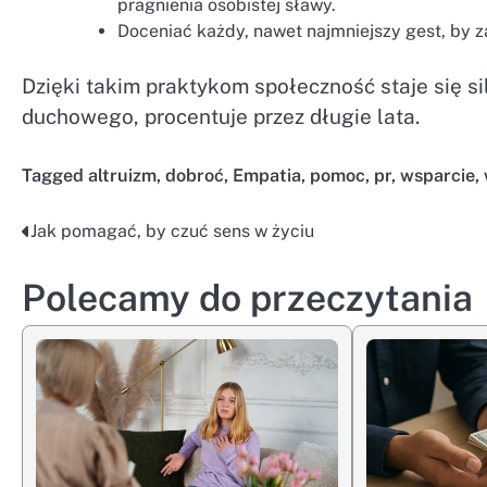
pragnienia osobistej sławy.
Doceniać każdy, nawet najmniejszy gest, by z
Dzięki takim praktykom społeczność staje się s
duchowego, procentuje przez długie lata.
Tagged
altruizm
,
dobroć
,
Empatia
,
pomoc
,
pr
,
wsparcie
,
Jak pomagać, by czuć sens w życiu
Nawigacja
wpisu
Polecamy do przeczytania