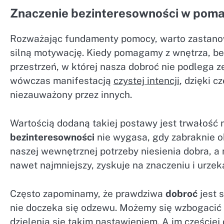
Znaczenie bezinteresowności w pom
Rozważając fundamenty pomocy, warto zastanow
silną motywację. Kiedy pomagamy z wnętrza, b
przestrzeń, w której nasza dobroć nie podlega 
wówczas manifestacją
czystej intencji
, dzięki c
niezauważony przez innych.
Wartością dodaną takiej postawy jest trwałość
bezinteresowności
nie wygasa, gdy zabraknie ok
naszej wewnętrznej potrzeby niesienia dobra, a
nawet najmniejszy, zyskuje na znaczeniu i urzek
Często zapominamy, że prawdziwa
dobroć
jest s
nie doczeka się odzewu. Możemy się wzbogacić
dzielenia się takim nastawieniem. A im częściej