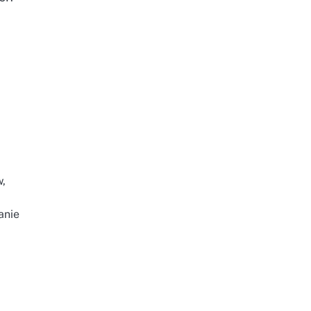
w,
anie