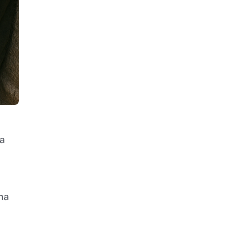
ia
na