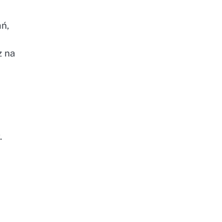
ań,
z na
.