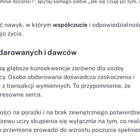
nie docenili?”, spytaj samego siebie „Jak się czuję po tym, 
ić nawyk, w którym
współczucie
i odpowiedzialnoś
go życia.
darowanych i dawców
obą głębsze konsekwencje zarówno dla osoby
yńcy. Osoba obdarowana doświadcza zaskoczenia i
 z transakcji wymiennych. To przypomnienie, że
eresowne serca.
ości na porażki i na brak zewnętrznego potwierdze
zewu uczy skupienia się wyłącznie na tym, co real
 przemiana prowadzi do wzrostu poczucia spełnien