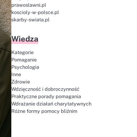
prawoslawni.pl
koscioly-w-polsce.pl
skarby-swiata.pl
Wiedza
Kategorie
Pomaganie
Psychologia
Inne
Zdrowie
Wdzięczność i dobroczynność
Praktyczne porady pomagania
Wdrażanie działań charytatywnych
Różne formy pomocy bliźnim