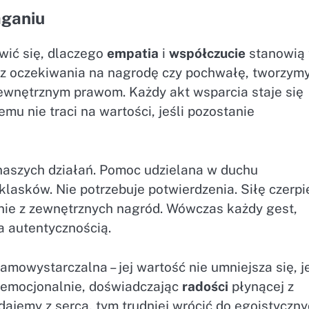
aganiu
ić się, dlaczego
empatia
i
współczucie
stanowią 
ez oczekiwania na nagrodę czy pochwałę, tworzym
zewnętrznym prawom. Każdy akt wsparcia staje się
zemu nie traci na wartości, jeśli pozostanie
 naszych działań. Pomoc udzielana w duchu
lasków. Nie potrzebuje potwierdzenia. Siłę czerpi
 nie z zewnętrznych nagród. Wówczas każdy gest,
a autentycznością.
amowystarczalna – jej wartość nie umniejsza się, je
 emocjonalnie, doświadczając
radości
płynącej z
 dajemy z serca, tym trudniej wrócić do egoistyczn