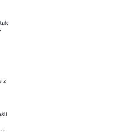
tak
y
e z
śli
ych