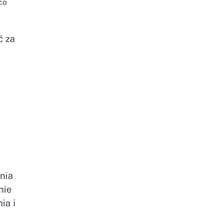
co
ć za
nia
nie
ia i