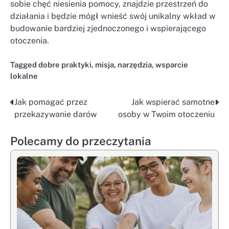
sobie chęć niesienia pomocy, znajdzie przestrzeń do
działania i będzie mógł wnieść swój unikalny wkład w
budowanie bardziej zjednoczonego i wspierającego
otoczenia.
Tagged
dobre praktyki
,
misja
,
narzędzia
,
wsparcie
lokalne
Jak pomagać przez
Jak wspierać samotne
Nawigacja
przekazywanie darów
osoby w Twoim otoczeniu
wpisu
Polecamy do przeczytania