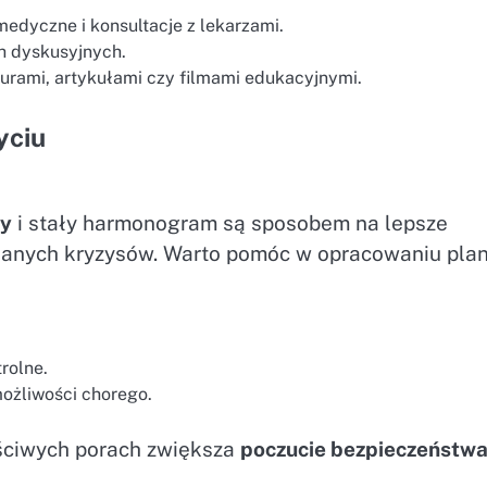
edyczne i konsultacje z lekarzami.
h dyskusyjnych.
zurami, artykułami czy filmami edukacyjnymi.
yciu
ły
i stały harmonogram są sposobem na lepsze
dzianych kryzysów. Warto pomóc w opracowaniu pla
rolne.
możliwości chorego.
ściwych porach zwiększa
poczucie bezpieczeństw