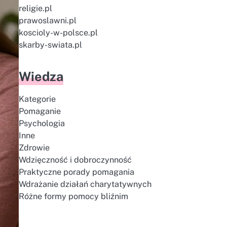
religie.pl
prawoslawni.pl
koscioly-w-polsce.pl
skarby-swiata.pl
Wiedza
Kategorie
Pomaganie
Psychologia
Inne
Zdrowie
Wdzięczność i dobroczynność
Praktyczne porady pomagania
Wdrażanie działań charytatywnych
Różne formy pomocy bliźnim