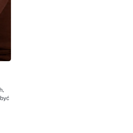
h,
 być