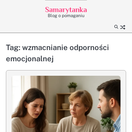
Skip
Samarytanka
to
Blog o pomaganiu
content
Tag:
wzmacnianie odporności
emocjonalnej