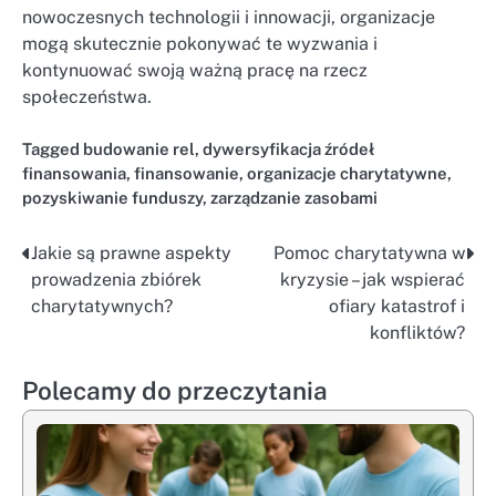
nowoczesnych technologii i innowacji, organizacje
mogą skutecznie pokonywać te wyzwania i
kontynuować swoją ważną pracę na rzecz
społeczeństwa.
Tagged
budowanie rel
,
dywersyfikacja źródeł
finansowania
,
finansowanie
,
organizacje charytatywne
,
pozyskiwanie funduszy
,
zarządzanie zasobami
Jakie są prawne aspekty
Pomoc charytatywna w
Nawigacja
prowadzenia zbiórek
kryzysie – jak wspierać
wpisu
charytatywnych?
ofiary katastrof i
konfliktów?
Polecamy do przeczytania