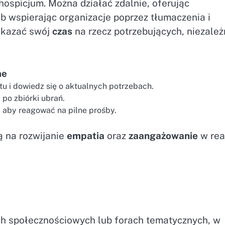
 hospicjum. Można działać zdalnie, oferując
ub wspierając organizacje poprzez tłumaczenia i
zekazać swój
czas
na rzecz potrzebujących, niezależ
ne
tu i dowiedz się o aktualnych potrzebach.
 po zbiórki ubrań.
, aby reagować na pilne prośby.
ą na rozwijanie
empatia
oraz
zaangażowanie
w rea
ch społecznościowych lub forach tematycznych, w