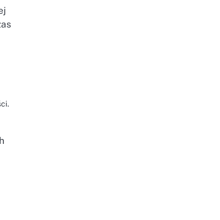
ej
zas
ci.
ch