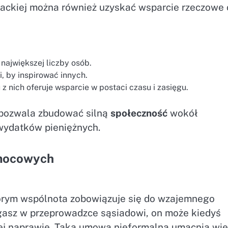
iackiej można również uzyskać wsparcie rzeczowe 
 największej liczby osób.
i, by inspirować innych.
 z nich oferuje wsparcie w postaci czasu i zasięgu.
pozwala zbudować silną
społeczność
wokół
 wydatków pieniężnych.
omocowych
órym wspólnota zobowiązuje się do wzajemnego
agasz w przeprowadzce sąsiadowi, on może kiedyś
j naprawie. Taka umowa nieformalna umacnia więz