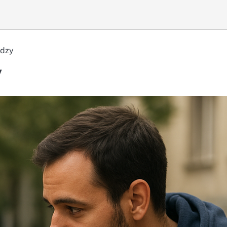
ędzy
y