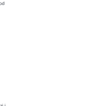
od
i i