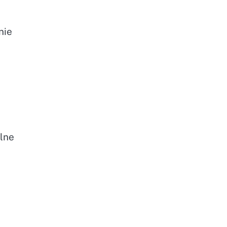
nie
lne