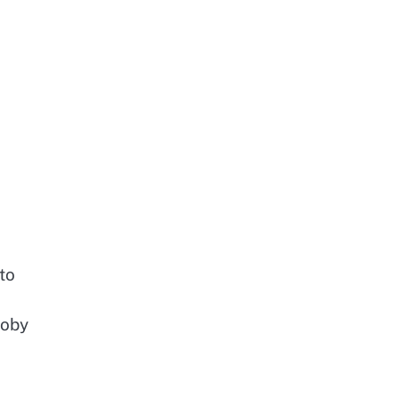
to
soby