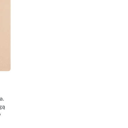
a.
gą
w