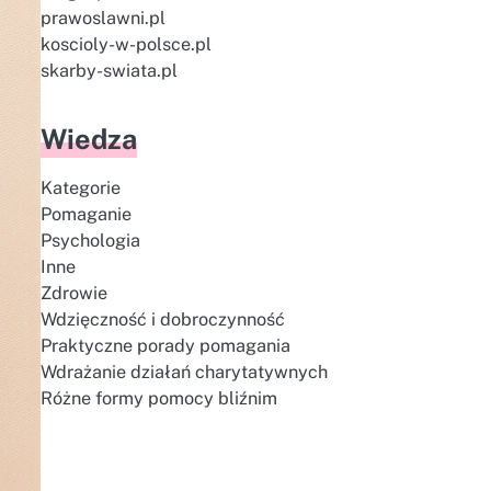
prawoslawni.pl
koscioly-w-polsce.pl
skarby-swiata.pl
Wiedza
Kategorie
Pomaganie
Psychologia
Inne
Zdrowie
Wdzięczność i dobroczynność
Praktyczne porady pomagania
Wdrażanie działań charytatywnych
Różne formy pomocy bliźnim