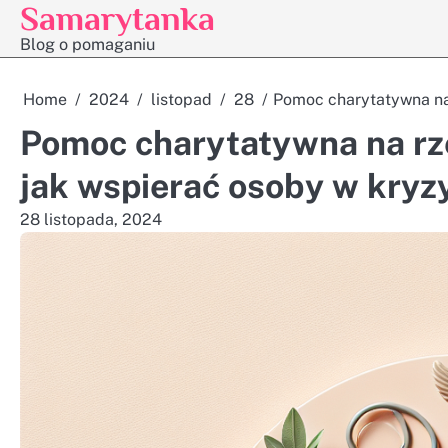
Samarytanka
Skip
to
Blog o pomaganiu
content
Home
2024
listopad
28
Pomoc charytatywna na 
Pomoc charytatywna na rz
jak wspierać osoby w kryz
28 listopada, 2024