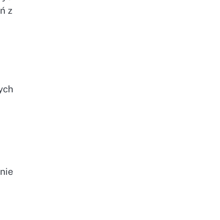
ń z
ych
nie