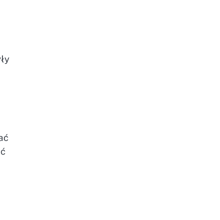
yły
i
ać
ić