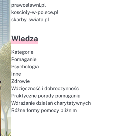
prawoslawni.pl
koscioly-w-polsce.pl
skarby-swiata.pl
Wiedza
Kategorie
Pomaganie
Psychologia
Inne
Zdrowie
Wdzięczność i dobroczynność
Praktyczne porady pomagania
Wdrażanie działań charytatywnych
Różne formy pomocy bliźnim