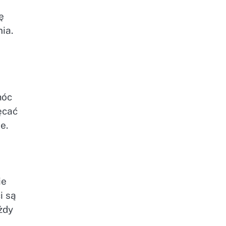
ę
ia.
móc
ęcać
e.
ie
i są
żdy