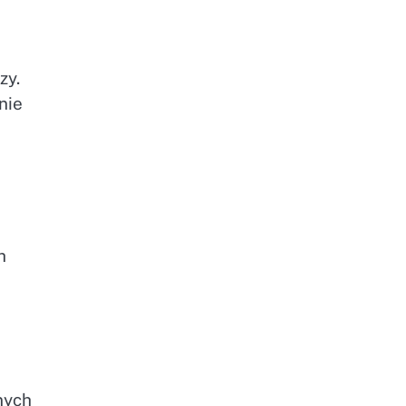
zy.
nie
h
nych