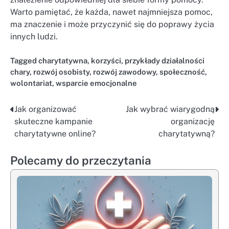
Warto pamiętać, że każda, nawet najmniejsza pomoc,
ma znaczenie i może przyczynić się do poprawy życia
innych ludzi.
Tagged
charytatywna
,
korzyści
,
przykłady działalności
chary
,
rozwój osobisty
,
rozwój zawodowy
,
społeczność
,
wolontariat
,
wsparcie emocjonalne
Jak organizować
Jak wybrać wiarygodną
Nawigacja
skuteczne kampanie
organizację
wpisu
charytatywne online?
charytatywną?
Polecamy do przeczytania